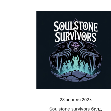
28 апреля 2025
Soulstone survivors билд