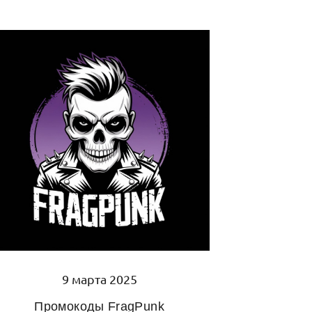
9 марта 2025
Промокоды FragPunk