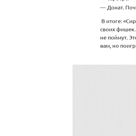
Донат. Поч
В итоге: «Си
своих фишек.
не поймут. Э
вам, но поиг