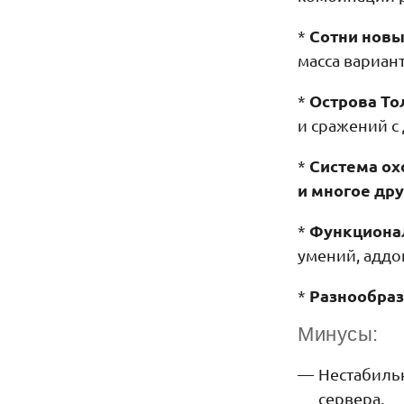
Сотни новы
*
масса вариан
Острова То
*
и сражений с
Система охо
*
и многое дру
Функционал
*
умений, аддо
Разнообраз
*
Минусы:
Нестабильн
сервера.