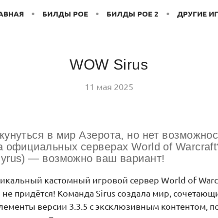
АВНАЯ
БИЛДЫ POE
БИЛДЫ POE 2
ДРУГИЕ И
WOW Sirus
11 мая 2025
кунуться в мир Азерота, но нет возможно
а официальных серверах World of Warcraf
Cyrus) — возможно ваш вариант!
никальный кастомный игровой сервер World of Warcr
о не придётся! Команда Sirus создала мир, сочетающ
ементы версии 3.3.5 с эксклюзивным контентом, п