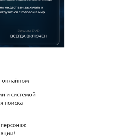
м онлайном
и и системой
я поиска
ш персонаж
зации!