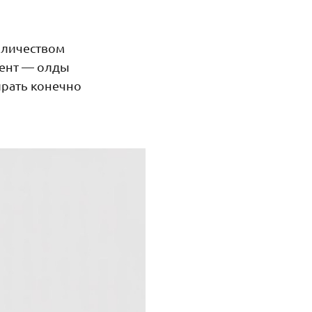
оличеством
тент — олды
ирать конечно