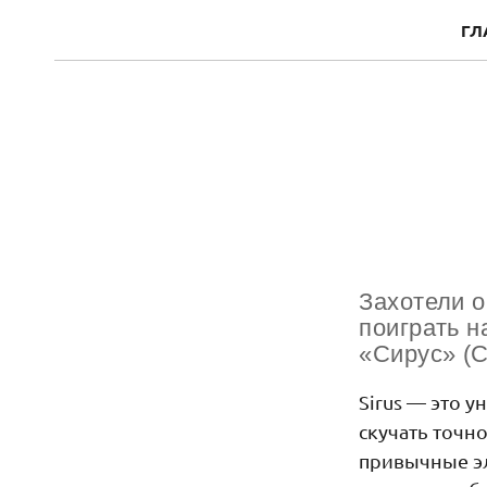
ГЛ
Захотели о
поиграть н
«Сирус» (
Sirus — это у
скучать точн
привычные эл