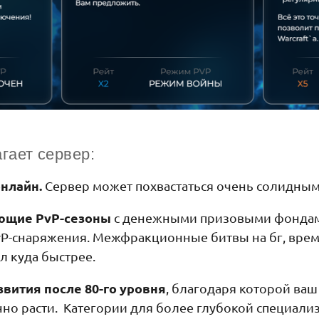
гает сервер:
нлайн.
Сервер может похвастаться очень солидны
ющие PvP-сезоны
с денежными призовыми фондам
P-снаряжения. Межфракционные битвы на бг, врем
ал куда быстрее.
звития после 80-го уровня
, благодаря которой ва
нно расти. Категории для более глубокой специали