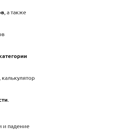
ов
, а также
ов
 категории
P, калькулятор
сти
.
и и падение