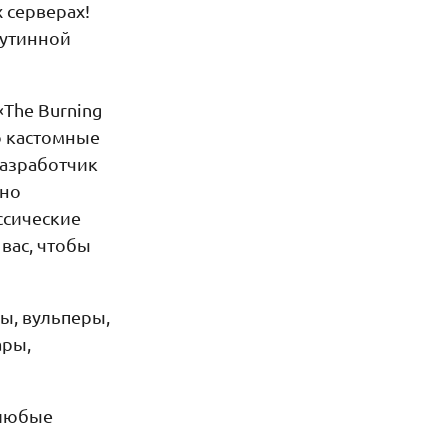
 серверах!
рутинной
The Burning
ю кастомные
Разработчик
нно
ссические
вас, чтобы
ы, вульперы,
ары,
 любые