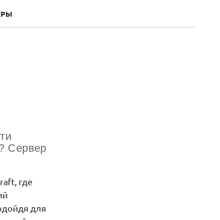
ГРЫ
сти
t? Сервер
aft, где
ий
одойдя для