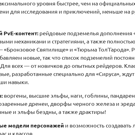
аксимального уровня быстрее, чем на официальных
ни для исследования и приключений, меньше на 
 PvE-контент:
рейдовые подземелья дополнения «
овыми механиками и стратегиями, а также полность
 «Бронзовое Святилище» и «Тюрьма Тол’Гарода». 
бавляем новые, так что список подземелий постоя
 Для всех — от новичков до опытных рейдеров. Кла
вые, разработанные специально для «Сируса», ждут 
ши навыки.
:
воргены, высшие эльфы, наги, гоблины, пандарен
озаренные дренеи, дворфы черного железа и эред
ые и эльфы бездны, а также драктиры!
ые модели персонажей
и возможность создавать
ас и классов.