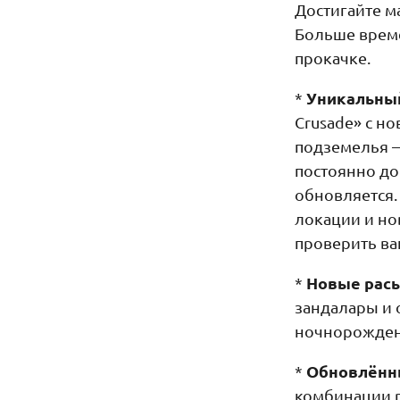
Достигайте м
Больше време
прокачке.
Уникальный
*
Crusade» с н
подземелья —
постоянно до
обновляется.
локации и но
проверить ва
Новые расы
*
зандалары и 
ночнорожденн
Обновлённ
*
комбинации р