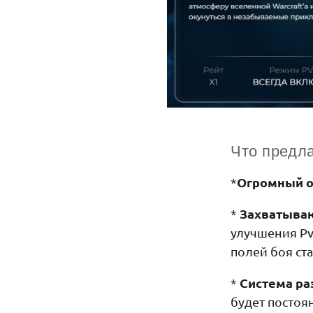
Что предла
Огромный о
*
Захватыва
*
улучшения Pv
полей боя ст
Система ра
*
будет постоя