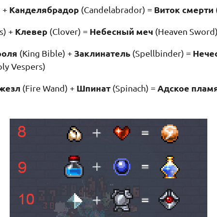
Канделябрадор
Виток смерти
) +
(Candelabrador) =
Клевер
Небесный меч
s) +
(Clover) =
(Heaven Sword
роля
Заклинатель
Нече
(King Bible) +
(Spellbinder) =
ly Vespers)
жезл
Шпинат
Адское плам
(Fire Wand) +
(Spinach) =