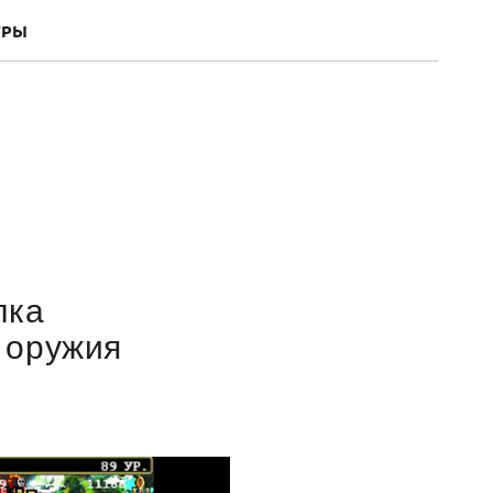
ГРЫ
лка
 оружия