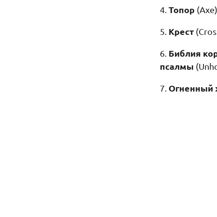
Топор
4.
(Axe
Крест
5.
(Cros
Библия ко
6.
псалмы
(Unho
Огненный 
7.