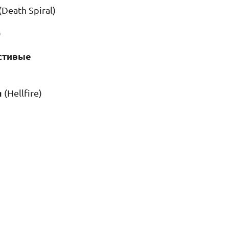
(Death Spiral)
)
стивые
я
(Hellfire)