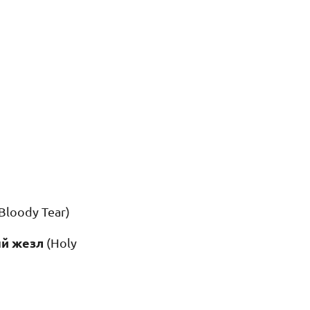
Bloody Tear)
й жезл
(Holy