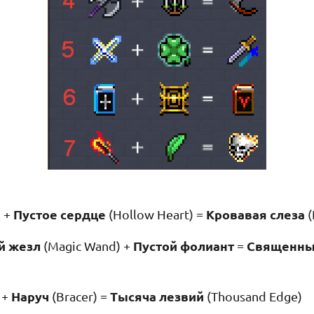
Пустое сердце
Кровавая слеза
) +
(Hollow Heart) =
(
й жезл
Пустой фолиант
Священны
(Magic Wand) +
=
Наруч
Тысяча лезвий
 +
(Bracer) =
(Thousand Edge)