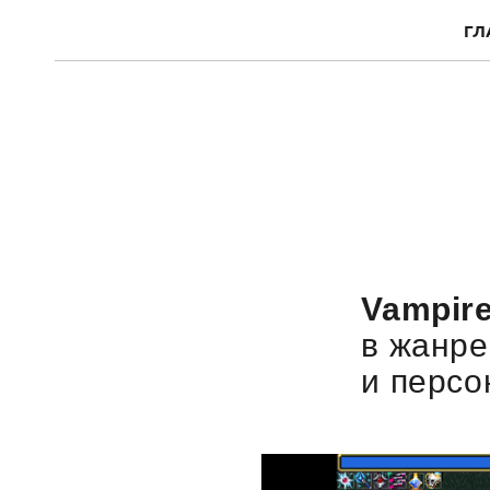
ГЛ
Vampire
в жанре
и перс