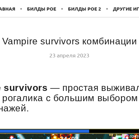
АВНАЯ
БИЛДЫ POE
БИЛДЫ POE 2
ДРУГИЕ И
Vampire survivors комбинации
23 апреля 2023
 survivors
— простая выжива
 рогалика с большим выбором
онажей.