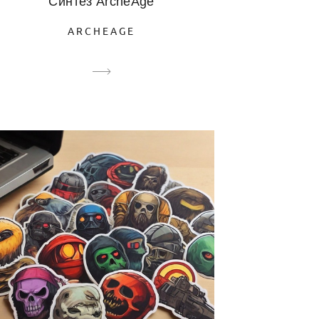
Синтез ArcheAge
ARCHEAGE