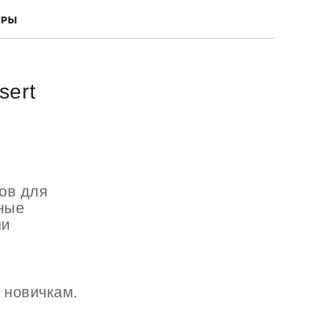
ГРЫ
sert
сов для
ьные
ми
 новичкам.