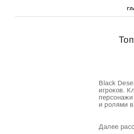
ГЛ
Топ
Black Dese
игроков. К
персонажи
и ролями 
Далее рас