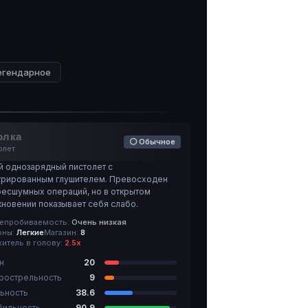
егендарное
олка
⚪ Обычное
олет
й однозарядный пистолет с
грированным глушителем. Превосходен
бесшумных операций, но в открытом
кновении показывает себя слабо.
епробиваемость:
Очень низкая
оны:
Легкие
Магазин:
8
итель в голову:
2.5х
н
20
рострельность
9
ьность
38.6
бильность
90.9