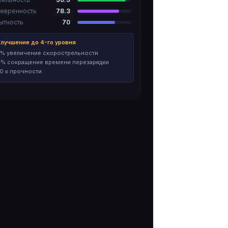
евренность
78.3
ытность
70
лучшение до 4-го уровня
% увеличение скорострельности
% сокращение времени перезарядки
0 к прочности