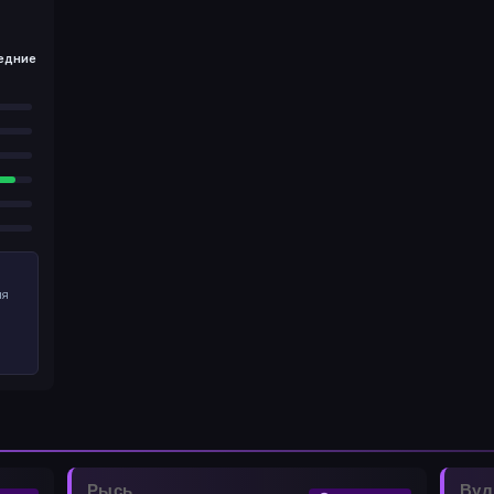
едние
ия
Рысь
Вул