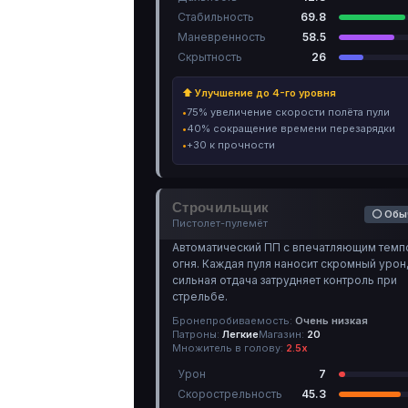
Стабильность
69.8
Маневренность
58.5
Скрытность
26
⬆ Улучшение до 4-го уровня
75% увеличение скорости полёта пули
40% сокращение времени перезарядки
+30 к прочности
Строчильщик
⚪ Обы
Пистолет-пулемёт
Автоматический ПП с впечатляющим темп
огня. Каждая пуля наносит скромный урон,
сильная отдача затрудняет контроль при
стрельбе.
Бронепробиваемость:
Очень низкая
Патроны:
Легкие
Магазин:
20
Множитель в голову:
2.5х
Урон
7
Скорострельность
45.3