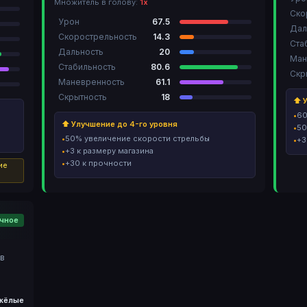
Множитель в голову:
1х
Ско
Урон
67.5
Дал
Скорострельность
14.3
Ста
Дальность
20
Ман
Стабильность
80.6
Скр
Маневренность
61.1
Скрытность
18
⬆ У
60
⬆ Улучшение до 4-го уровня
50
50% увеличение скорости стрельбы
+3
+3 к размеру магазина
+30 к прочности
ие
ычное
в
ь
жёлые