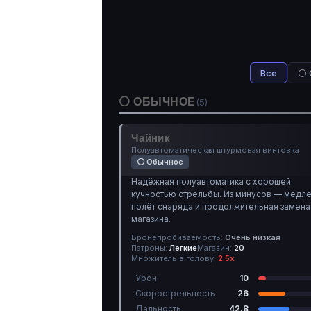
Все
⚪ 
⚪ ОБЫЧНОЕ
(5)
Чайник
Полуавтоматическая штурмовая винтовка
⚪ Обычное
Надёжная полуавтоматика с хорошей
кучностью стрельбы. Из минусов — медл
полёт снаряда и продолжительная замена
магазина.
Бронепробиваемость:
Очень низкая
Патроны:
Легкие
Магазин:
20
Множитель в голову:
2.5х
Урон
10
Скорострельность
26
Дальность
42.8