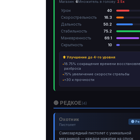
Магазин:
6
Множитель в голову:
2.5х
Урон
40
Скорострельность
16.3
Дальность
50.2
Стабильность
75.2
Маневренность
69.1
Скрытность
10
⬆ Улучшение до 4-го уровня
18.75% сокращение времени восстановл
разброса
75% увеличение скорости стрельбы
+30 к прочности
🔵 РЕДКОЕ
(4)
Охотник
🔵 Р
Пистолет
Самозарядный пистолет с уникальной
механикой — каждое нажатие на спуск