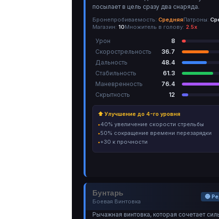
посылает в цель сразу два снаряда.
Бронепробиваемость:
Средняя
Патроны:
Ср
Магазин:
10
Множитель в голову:
2.5х
Урон
8
Скорострельность
36.7
Дальность
48.4
Стабильность
61.3
Маневренность
76.4
Скрытность
12
⬆ Улучшение до 4-го уровня
40% увеличение скорости стрельбы
50% сокращение времени перезарядки
+30 к прочности
Бунтарь
🔵 Р
Боевая Винтовка
Рычажная винтовка, которая сочетает сил