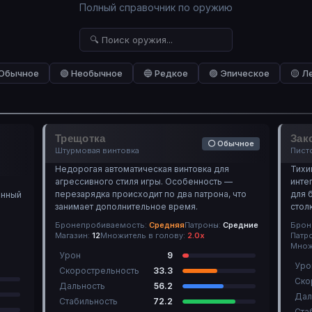
Полный справочник по оружию
Обычное
🟢 Необычное
🔵 Редкое
🟣 Эпическое
🟡 Л
Трещотка
Зак
⚪ Обычное
Штурмовая винтовка
Пист
Недорогая автоматическая винтовка для
Тихи
агрессивного стиля игры. Особенность —
инте
перезарядка происходит по два патрона, что
для 
енный
занимает дополнительное время.
стол
Бронепробиваемость:
Средняя
Патроны:
Средние
Брон
Магазин:
12
Множитель в голову:
2.0х
Патр
Множ
Урон
9
Уро
Скорострельность
33.3
Ско
Дальность
56.2
Дал
Стабильность
72.2
Ста