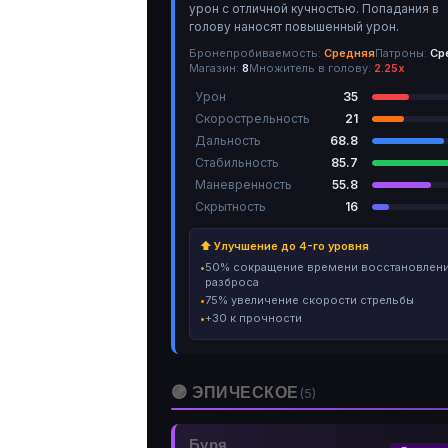
урон с отличной кучностью. Попадания в
голову наносят повышенный урон.
Бронепробиваемость:
Средняя
Патроны:
Ср
Магазин:
8
Множитель в голову:
2.25х
Урон
35
Скорострельность
21
Дальность
68.8
Стабильность
85.7
Маневренность
55.8
Скрытность
16
⬆ Улучшение до 4-го уровня
50% сокращение времени восстановлен
разброса
75% увеличение скорости стрельбы
+30 к прочности
🟣 ЭПИЧЕСКОЕ
(5)
Буря