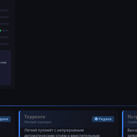
ения
Торренте
Яст
едкое
🔵 Редкое
Легкий пулемет
Снай
Лёгкий пулемёт с непрерывным
Высо
автоматическим огнём и вместительным
затв