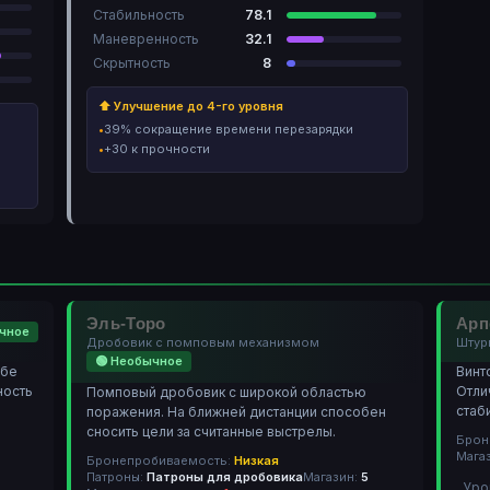
Стабильность
78.1
Маневренность
32.1
Скрытность
8
⬆ Улучшение до 4-го уровня
39% сокращение времени перезарядки
+30 к прочности
Эль-Торо
Арп
ычное
Дробовик с помповым механизмом
Штур
🟢 Необычное
ебе
Винт
ность
Отли
Помповый дробовик с широкой областью
стаб
поражения. На ближней дистанции способен
сносить цели за считанные выстрелы.
Брон
Мага
Бронепробиваемость:
Низкая
Патроны:
Патроны для дробовика
Магазин:
5
Уро