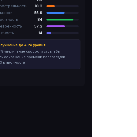
рострельность
18.3
ьность
55.9
бильность
84
евренность
57.3
ытность
14
лучшение до 4-го уровня
% увеличение скорости стрельбы
% сокращение времени перезарядки
0 к прочности