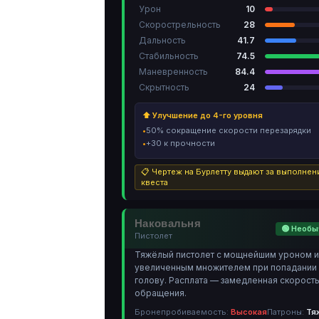
Урон
10
Скорострельность
28
Дальность
41.7
Стабильность
74.5
Маневренность
84.4
Скрытность
24
⬆ Улучшение до 4-го уровня
50% сокращение скорости перезарядки
+30 к прочности
📋 Чертеж на Бурлетту выдают за выполнен
квеста
Наковальня
🟢 Необ
Пистолет
Тяжёлый пистолет с мощнейшим уроном и
увеличенным множителем при попадании 
голову. Расплата — замедленная скорост
обращения.
Бронепробиваемость:
Высокая
Патроны:
Тя