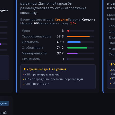
магазином. Для точной стрельбы
внуш
рекомендуется вести огонь из положения
благ
едние
вприсядку.
Брон
Мага
Бронепробиваемость:
Средняя
Патроны:
Средние
Магазин:
60
Множитель в голову:
2.0х
Уро
Урон
8
Ско
Скорострельность
58.3
Дал
Дальность
49.9
Ста
Стабильность
74.2
Ман
Маневренность
37.7
Скр
Скрытность
1
⬆ У
⬆ Улучшение до 4-го уровня
60
за
+30 к размеру магазина
37
45% сокращение времени перезарядки
+3
+30 к прочности
едкое
ьный