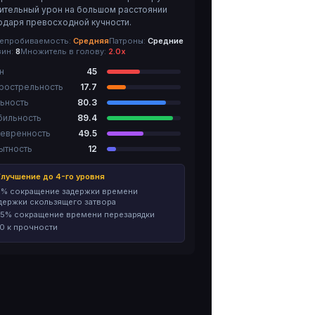
ительный урон на большом расстоянии
одаря превосходной кучности.
епробиваемость:
Средняя
Патроны:
Средние
зин:
8
Множитель в голову:
2.0х
н
45
рострельность
17.7
ьность
80.3
бильность
89.4
евренность
49.5
ытность
12
лучшение до 4-го уровня
% сокращение задержки времени
держки скользящего затвора
.5% сокращение времени перезарядки
0 к прочности