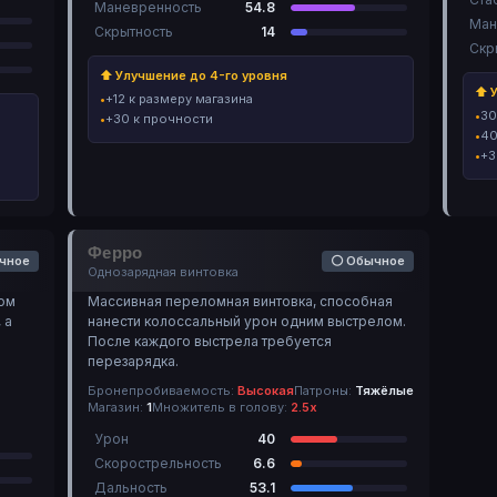
Маневренность
54.8
Ман
Скрытность
14
Скр
⬆ Улучшение до 4-го уровня
⬆ У
+12 к размеру магазина
30
+30 к прочности
40
+3
Ферро
чное
⚪ Обычное
Однозарядная винтовка
ом
Массивная переломная винтовка, способная
 а
нанести колоссальный урон одним выстрелом.
После каждого выстрела требуется
перезарядка.
Бронепробиваемость:
Высокая
Патроны:
Тяжёлые
Магазин:
1
Множитель в голову:
2.5х
Урон
40
Скорострельность
6.6
Дальность
53.1