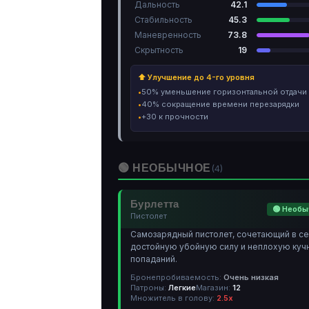
Дальность
42.1
Стабильность
45.3
Маневренность
73.8
Скрытность
19
⬆ Улучшение до 4-го уровня
50% уменьшение горизонтальной отдачи
40% сокращение времени перезарядки
+30 к прочности
🟢 НЕОБЫЧНОЕ
(4)
Бурлетта
🟢 Необ
Пистолет
Самозарядный пистолет, сочетающий в с
достойную убойную силу и неплохую куч
попаданий.
Бронепробиваемость:
Очень низкая
Патроны:
Легкие
Магазин:
12
Множитель в голову:
2.5х