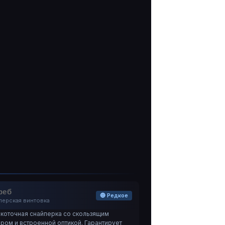
реб
🔵 Редкое
перская винтовка
коточная снайперка со скользящим
ором и встроенной оптикой. Гарантирует