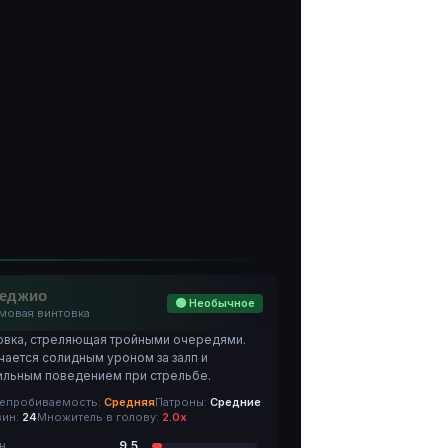
еджио
🟢 Необычное
мовая винтовка
овка, стреляющая тройными очередями.
чается солидным уроном за залп и
ильным поведением при стрельбе.
епробиваемость:
Средняя
Патроны:
Средние
зин:
24
Множитель в голову:
2.0х
н
9.5