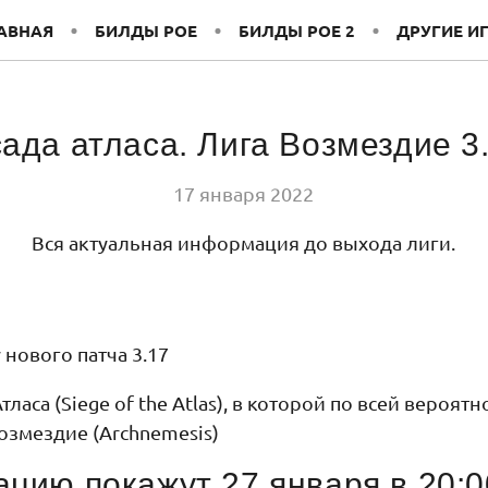
АВНАЯ
БИЛДЫ POE
БИЛДЫ POE 2
ДРУГИЕ И
ада атласа. Лига Возмездие 3
17 января 2022
Вся актуальная информация до выхода лиги.
нового патча 3.17
тласа (Siege of the Atlas), в которой по всей веро
Возмездие (Archnemesis)
ию покажут 27 января в 20:0