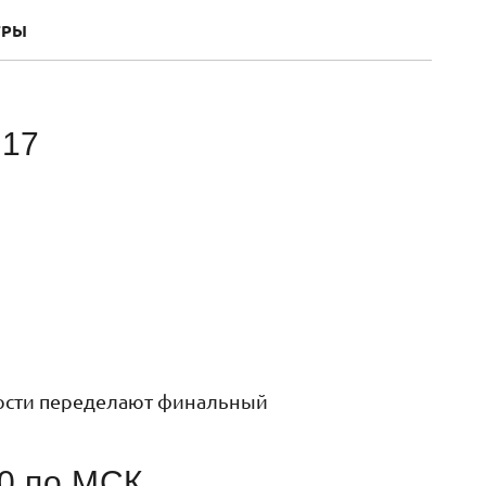
ГРЫ
.17
ятности переделают финальный
0 по МСК