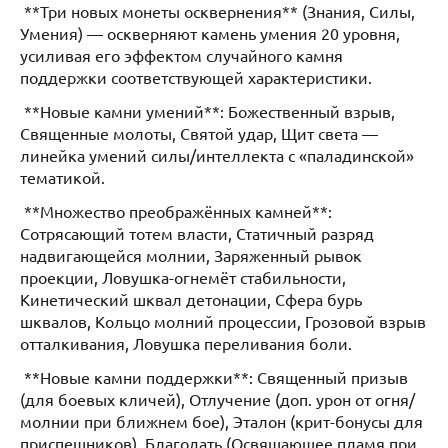
**Три новых монеты осквернения** (Знания, Силы,
Умения) — оскверняют камень умения 20 уровня,
усиливая его эффектом случайного камня
поддержки соответствующей характеристики.
**Новые камни умений**: Божественный взрыв,
Священные молоты, Святой удар, Щит света —
линейка умений силы/интеллекта с «паладинской»
тематикой.
**Множество преображённых камней**:
Сотрясающий тотем власти, Статичный разряд
надвигающейся молнии, Заряженный рывок
проекции, Ловушка-огнемёт стабильности,
Кинетический шквал детонации, Сфера бурь
шквалов, Кольцо молний процессии, Грозовой взрыв
отталкивания, Ловушка переливания боли.
**Новые камни поддержки**: Священный призыв
(для боевых кличей), Отлучение (доп. урон от огня/
молнии при ближнем бое), Эталон (крит-бонусы для
приспешников), Благодать (Освящающее пламя при