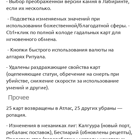
- Выбор преображённой версии камня в Лабиринте,
если их несколько.
- Подсветка изменяемых значений при
использовании божественной/благодатной сферы. -
Ctrl+клик по полной колоде гадальных карт для
мгновенного обмена.
- Кнопки быстрого использования валюты на
алтарях Ритуала.
- Удалены раздражающие свойства карт
(оцепеняющие статуи, обречение на смерть при
убийстве, снижение скорости за использование
умений и другие).
Прочее
25 карт возвращены в Атлас, 25 других убраны —
ротация.
- Изменения в механиках лиг: Калгуура (новый порт,
ребаланс поставок), Бестиарий (обновлены рецепты),
Предательство (переработаны награды некоторых