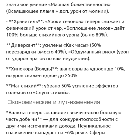
значимое умение «Маршал божественности»
(Освящающее пламя + доп. урон от молнии).
- **Хранитель**: «Уроки сезонов» теперь снижает и
физический урон от чар, «Воплощение лесов» даёт
100% больше стихийного урона (было 80%).
**Диверсант**: усилены «Как часы» (50%
перезарядки вместо 40%), «Обдуманный риск» (урон
от ударов врагов по вам неудачлив).
**Хинекора (Вождь)**: шанс взрыва удвоен до 10%,
но урон снижен вдвое до 250%.
**Маг стихий**: убрано 50% усиление эффектов
големов со «Слуги стихий».
Экономические и лут-изменения
*Валюта теперь составляет значительно большую
часть добычи** — для конкурентоспособности с
другими источниками дохода. Неуникальное
снаряжение выпадает на ~6% реже. Сферы