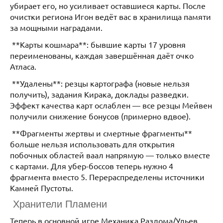
убирает его, но усиливает оставшиеся карты. После
очистки региона Игон ведёт вас в хранилища памяти
за мощными наградами.
**Карты кошмара**: бывшие карты 17 уровня
переименованы, каждая завершённая даёт очко
Атласа.
**Удалены**: резцы картографа (новые нельзя
получить), задания Кирака, доклады разведки.
Эффект качества карт ослаблен — все резцы Мейвен
получили снижение бонусов (примерно вдвое).
**Фрагменты жертвы и смертные фрагменты**
больше нельзя использовать для открытия
побочных областей ваал напрямую — только вместе
с картами. Для убер-боссов теперь нужно 4
фрагмента вместо 5. Перераспределены источники
Камней Пустоты.
Хранители Пламени
Теперь в основной игре Механика Разлома/Ульев