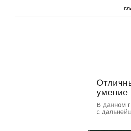
ГЛ
Отличны
умение 
В данном г
с дальней