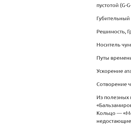
пустотой (G-G
Губительный 
Решимость, Гр
Носитель чум
Путы времени
Ускорение ат
Сотворение ч
Из полезных 
«Бальзамиров
Кольцо — «Ме
недостающие