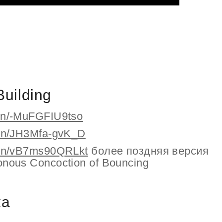
 Building
in/-MuFGFIU9tso
in/JH3Mfa-gvK_D
in/vB7ms90QRLkt
более поздняя версия
onous Concoction of Bouncing
ка