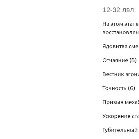
12-32 лвл:
На этом этап
восстановле
Ядовитая сме
Отчаяние (B)
Вестник агон
Точность (G)
Призыв мехаб
Ускорение ат
Губительный 