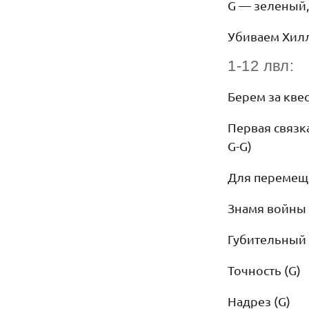
G — зеленый,
Убиваем Хилл
1-12 лвл:
Берем за квес
Первая связк
G-G)
Для перемеще
Знамя войны 
Губительный 
Точность (G)
Надрез (G)