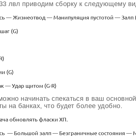
33 лвл приводим сборку к следующему ви
сь — Жизнеотвод — Манипуляция пустотой — Залп (
шаг (G)
R)
ии (G)
ак — Удар щитом (G-R)
можно начинать спекаться в ваш основной
ты на банках, что будет более удобно.
ача обновлять фласки ХП.
есь — Большой залп — Безграничные состояния — 