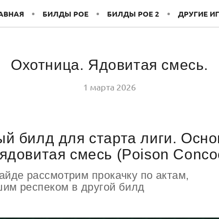
АВНАЯ
БИЛДЫ POE
БИЛДЫ POE 2
ДРУГИЕ И
Охотница. Ядовитая смесь.
1 марта 2026
й билд для старта лиги. Осн
ядовитая смесь (Poison Concoc
айде рассмотрим прокачку по актам,
шим респеком в другой билд