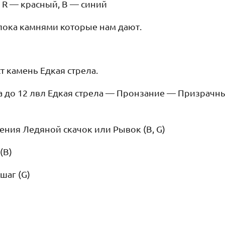
 R — красный, B — синий
ока камнями которые нам дают.
т камень Едкая стрела.
а до 12 лвл Едкая стрела — Пронзание — Призрачны
ния Ледяной скачок или Рывок (B, G)
(B)
шаг (G)