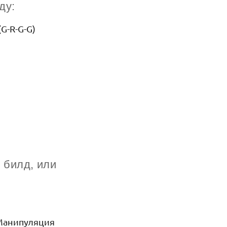
ду:
G-R-G-G)
 билд, или
Манипуляция