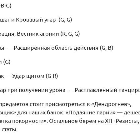
-B-G)
шаг и Кровавый угар (G, G)
ация, Вестник агонии (R, G, G)
ы — Расширенная область действия (G, B)
 (G)
ак — Удар щитом (G-R)
ар при получении урона — Расплавленный панцирь 
предметов стоит присмотреться к «Дендрогнев»,
щик» для наших банок. «Подаяние парии» — деше
тка покорности». Остальное берем на ХП+Резисты,
 статы.