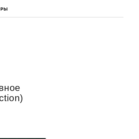
ГРЫ
овное
tion)