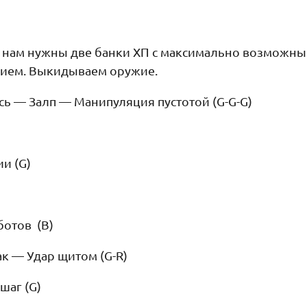
е нам нужны две банки ХП с максимально возможн
нием. Выкидываем оружие.
сь — Залп — Манипуляция пустотой (G-G-G)
ии (G)
отов (B)
ак — Удар щитом (G-R)
шаг (G)