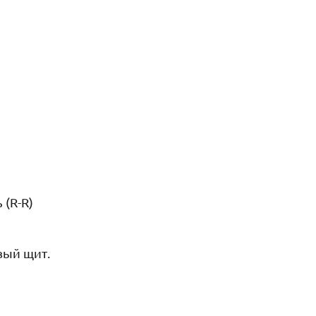
(R-R)
вый щит.