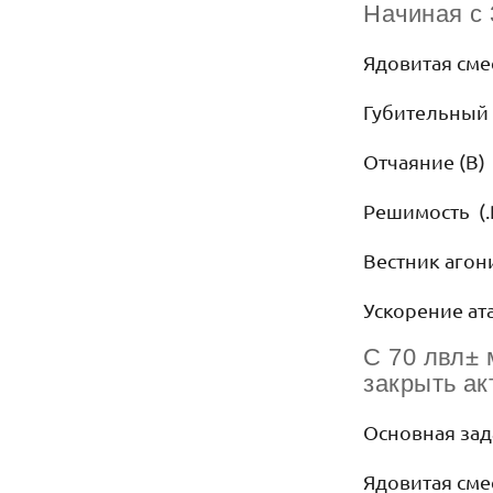
Начиная с 
Ядовитая сме
Губительный 
Отчаяние (B)
Решимость (.
Вестник агон
Ускорение ат
C 70 лвл± 
закрыть ак
Основная зад
Ядовитая см