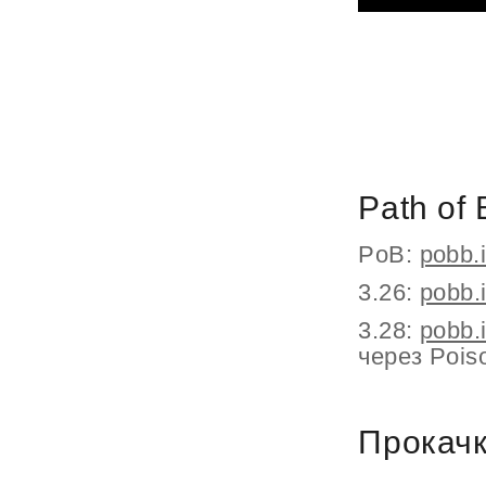
Path of
PoB:
pobb.
3.26:
pobb.
3.28:
pobb.
через Pois
Прокач