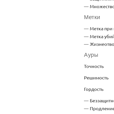
Множество
Метки
Метка при
Метка уби
Жизнеотв
Ауры
Точность
Решимость
Гордость
Беззащитн
Продлени