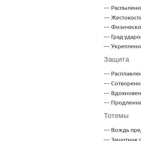
Распылен
Жестокост
Физически
Град удар
Укреплен
Защита
Расплавле
Сотворение
Вдохнове
Продлени
Тотемы
Вождь пре
Защитник 