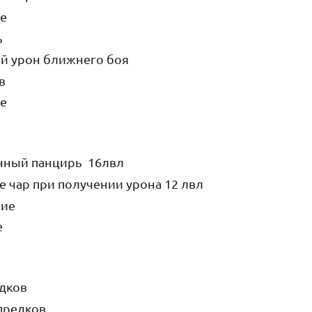
ие
ь
й урон ближнего боя
ов
ие
нный панцирь 16лвл
 чар при получении урона 12 лвл
ние
е
дков
предков