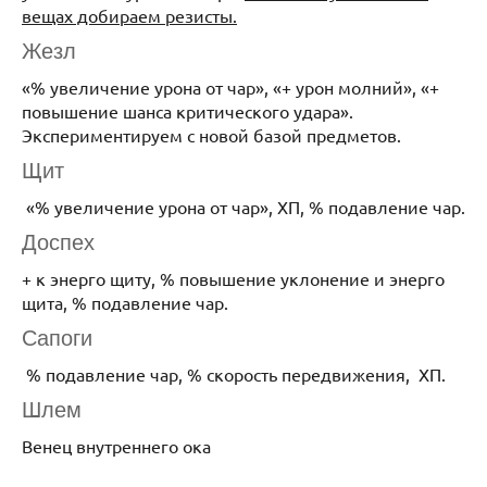
вещах добираем резисты.
Жезл
«% увеличение урона от чар», «+ урон молний», «+
повышение шанса критического удара».
Экспериментируем с новой базой предметов.
Щит
«% увеличение урона от чар», ХП, % подавление чар.
Доспех
+ к энерго щиту, % повышение уклонение и энерго
щита, % подавление чар.
Сапоги
% подавление чар, % скорость передвижения, ХП.
Шлем
Венец внутреннего ока