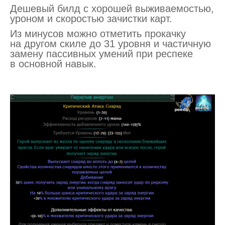
Дешевый билд с хорошей выживаемостью,
уроном и скоростью зачистки карт.
Из минусов можно отметить прокачку
на другом скиле до 31 уровня и частичную
замену пассивных умений при респеке
в основной навык.