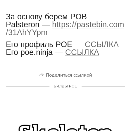
За основу берем POB
Palsteron —
https://pastebin.com
/31AhYYpm
Его профиль POE —
ССЫЛКА
Его poe.ninja —
ССЫЛКА
Поделиться ссылкой
БИЛДЫ POE