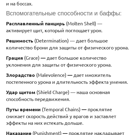
и на боссах.
Вспомогательные способности и баффы:
Расплавленный панцирь
(Molten Shell) —
активирует щит, который поглощает урон.
Решимость
(Determination) — дает большое
количество брони для защиты от физического урона.
Грация
(Grace)
—
дает большое количество
уклонения для защиты от физического урона.
Злорадство
(Malevolence)
—
дает множитель
постепенного урона и длительность эффекта умения.
Удар щитом
(Shield Charge) — наша основная
способность передвижения.
Путы времени
(Temporal Chains)
—
проклятие
снижает скорость действий у врагов и заставлет
эффекты на них истекать дольше.
Наказание
(Punishment)
—
проклятие накладывает