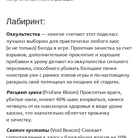
Лабиринт:
Оккультистка
— многие считают этот подкласс
лучшим выбором для практически любого хаос
(и не только) билда в игре. Приятная зачистка за счет
взрывов, дополнительное проклятие и хорошие
прибавки к урону делают из оккультистки сильного
персонажа, способного убивать большие пачки
монстров уже с ранних этапов игры и по-настоящему
раскрыть свой потенциал на поздних её стадиях.
Расцвет греха
(Profane Bloom) Проклятые враги,
убитые нами, имеют 40% шанс взорваться, нанеся
четверть от их максимума здоровья в виде урона
хаосом, что значительно облегчит прокачку
и зачистку.
Светоч пустоты
(Void Beacon)
Снижает
сопротивление к хаосу у ближайших врагов на 20%