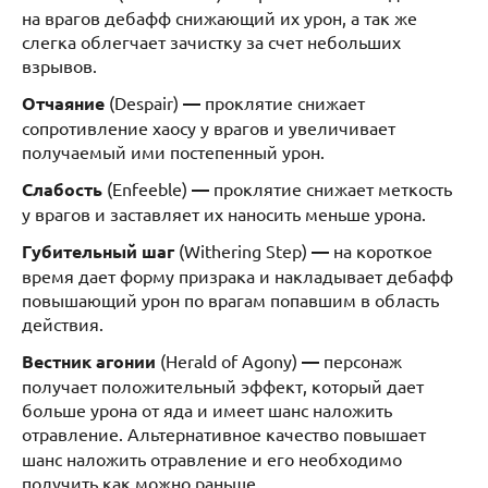
на врагов дебафф снижающий их урон, а так же
слегка облегчает зачистку за счет небольших
взрывов.
Отчаяние
(Despair)
—
проклятие снижает
сопротивление хаосу у врагов и увеличивает
получаемый ими постепенный урон.
Слабость
(Enfeeble)
—
проклятие снижает меткость
у врагов и заставляет их наносить меньше урона.
Губительный шаг
(Withering Step)
—
на короткое
время дает форму призрака и накладывает дебафф
повышающий урон по врагам попавшим в область
действия.
Вестник агонии
(Herald of Agony)
—
персонаж
получает положительный эффект, который дает
больше урона от яда и имеет шанс наложить
отравление.
Альтернативное качество повышает
шанс наложить отравление и его необходимо
получить как можно раньше.