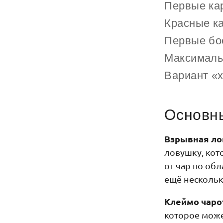
Первые к
Красные к
Первые б
Максималь
Вариант «
Основны
Взрывная л
ловушку, кот
от чар по об
ещё несколь
Клеймо чар
которое може