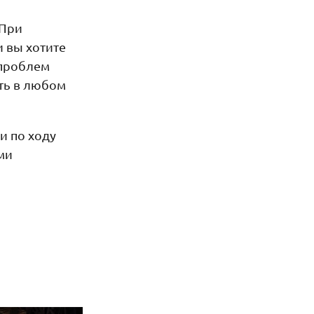
 При
и вы хотите
 проблем
ать в любом
и по ходу
ми