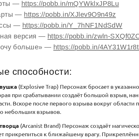
арты —
https://
pobb.in/mQYWklxJP8Lu
арты —
https://
pobb.in/XJlev9O9n49z
оссы —
https://
pobb.in/Y_7hNF1NdSdW
ная версия —
https://
pobb.in/zwln-SXQf0Z
хочу больше» —
https://
pobb.in/4AY31W1r8t
е способности:
овушка
(Explosive Trap) Персонаж бросает в указанн
орая при срабатывании создаёт большой взрыв, нан
ласти. Вскоре после первого взрыва вокруг области 
ко небольших взрывов.
отворца
(Arcanist Brand) Персонаж создаёт магическ
т прикрепиться к ближайшему врагу. Прикреплён