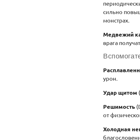
периодически
сильно повыш
монстрах.
Медвежий к
врага получа
Вспомогат
Расплавлен
урон.
Удар щитом
Решимость
(
от физическо
Холодная не
благословени