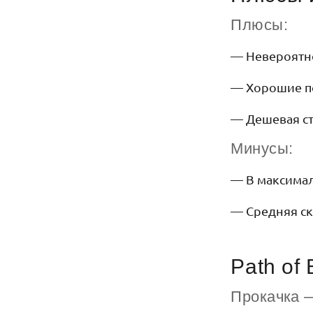
Плюсы:
— Невероятн
— Хорошие по
— Дешевая ст
Минусы:
— В максима
— Средняя ск
Path of 
Прокачка