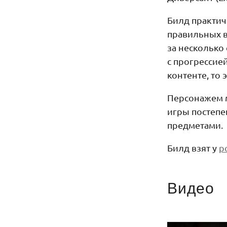
Билд практич
правильных в
за несколько
с прогрессие
контенте, то э
Персонажем м
игры постепе
предметами.
Билд взят у
p
Видео