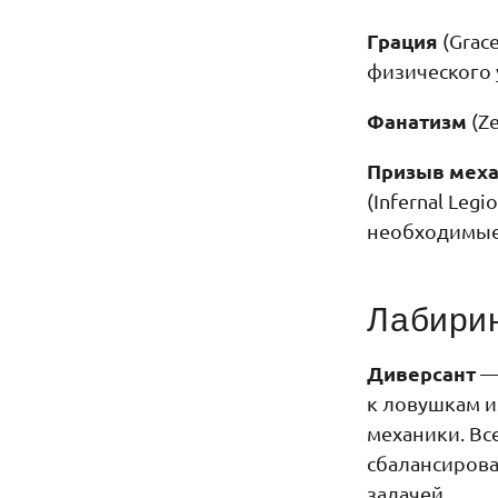
Грация
(Grac
физического 
Фанатизм
(Z
Призыв мех
(Infernal Leg
необходимые 
Лабири
Диверсант
— 
к ловушкам и
механики. Вс
сбалансирова
задачей.