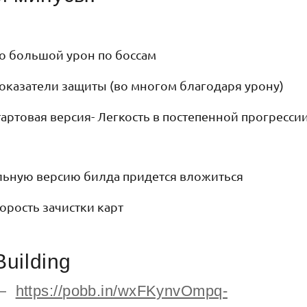
о большой урон по боссам
казатели защиты (во многом благодаря урону)
артовая версия- Легкость в постепенной прогресси
льную версию билда придется вложиться
орость зачистки карт
Building
 —
https://
pobb.in/wxFKynvOmpq-