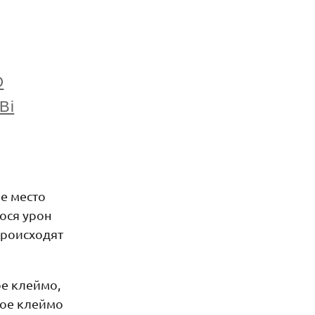
O
Bi
ое место
ося урон
происходят
ое клеймо,
ное клеймо