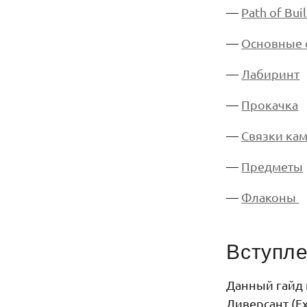
—
Path of Bui
—
Основные 
—
Лабиринт
—
Прокачка
—
Связки ка
—
Предметы
—
Флаконы
Вступле
Данный гайд 
Диверсант (Ex