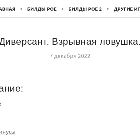
АВНАЯ
БИЛДЫ POE
БИЛДЫ POE 2
ДРУГИЕ И
Диверсант. Взрывная ловушка
7 декабря 2022
ание:
е
инусы