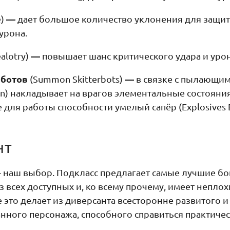
—
e)
дает большое количество уклонения для защит
урона.
—
ealotry)
повышает шанс критического удара и уро
аботов
—
(Summon Skitterbots)
в связке с пылающи
ion) накладывает на врагов элементальные состояния
для работы способности умелый сапёр (Explosives E
нт
наш выбор. Подкласс предлагает самые лучшие б
з всех доступных и, ко всему прочему, имеет непло
е это делает из диверсанта всесторонне развитого и
нного персонажа, способного справиться практиче