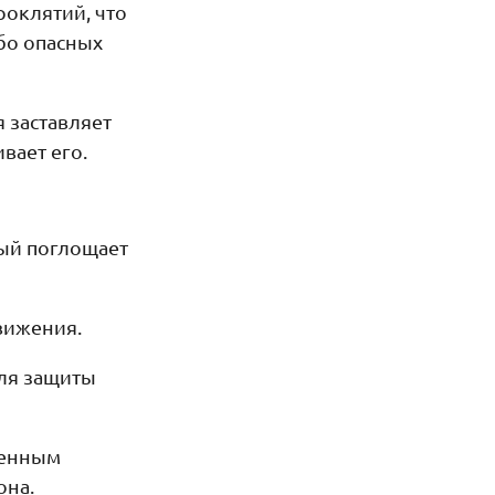
роклятий, что
обо опасных
я заставляет
вает его.
рый поглощает
движения.
для защиты
твенным
она.