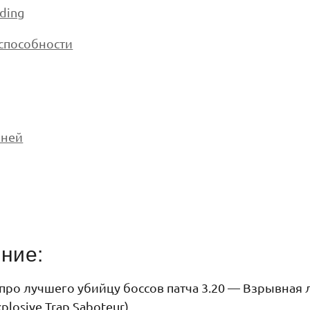
lding
способности
мней
ние:
про лучшего убийцу боссов патча 3.20 — Взрывная
plosive Trap Saboteur).