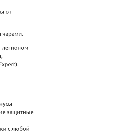
ы от
н чарами.
м легионом
,
xpert).
онусы
хие защитные
ски с любой