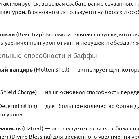
 активируется, вызывая срабатывание связанных п
ает урон. В основном используется на боссах и ос
апкан
(Bear Trap) Вспомогательная ловушка, котора
ть увеличенный урон от мин и ловушек и обездвижи
ельные способности и баффы
ный панцирь
(Molten Shell) — активирует щит, кото
(Shield Charge) — наша основная способность пере
Determination) — дает большое количество брони 
го урона.
нависть
(Hatred) — используется в связке с божес
ем (Divine Blessing) для временного увеличения ур